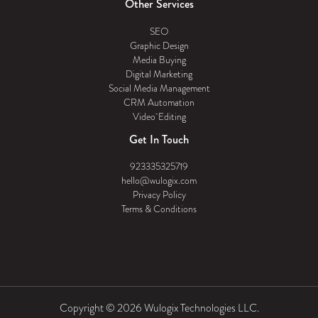
Other Services
SEO
Graphic Design
Media Buying
Digital Marketing
Social Media Management
CRM Automation
Video Editing
Get In Touch
923335325719
hello@wulogix.com
Privacy Policy
Terms & Conditions
Copyright © 2026 Wulogix Technologies LLC.