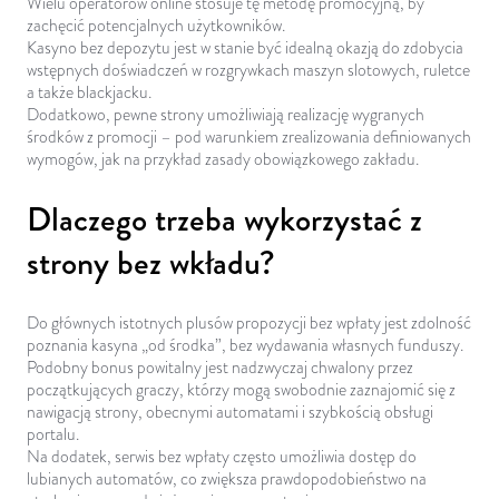
Wielu operatorów online stosuje tę metodę promocyjną, by
zachęcić potencjalnych użytkowników.
Kasyno bez depozytu jest w stanie być idealną okazją do zdobycia
wstępnych doświadczeń w rozgrywkach maszyn slotowych, ruletce
a także blackjacku.
Dodatkowo, pewne strony umożliwiają realizację wygranych
środków z promocji – pod warunkiem zrealizowania definiowanych
wymogów, jak na przykład zasady obowiązkowego zakładu.
Dlaczego trzeba wykorzystać z
strony bez wkładu?
Do głównych istotnych plusów propozycji bez wpłaty jest zdolność
poznania kasyna „od środka”, bez wydawania własnych funduszy.
Podobny bonus powitalny jest nadzwyczaj chwalony przez
początkujących graczy, którzy mogą swobodnie zaznajomić się z
nawigacją strony, obecnymi automatami i szybkością obsługi
portalu.
Na dodatek, serwis bez wpłaty często umożliwia dostęp do
lubianych automatów, co zwiększa prawdopodobieństwo na