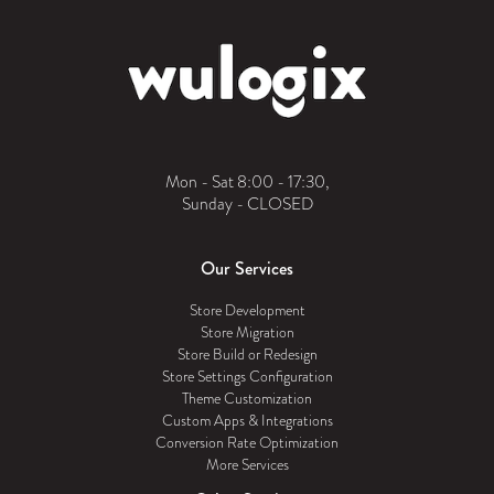
Mon - Sat 8:00 - 17:30,
Sunday - CLOSED
Our Services
Store Development
Store Migration
Store Build or Redesign
Store Settings Configuration
Theme Customization
Custom Apps & Integrations
Conversion Rate Optimization
More Services