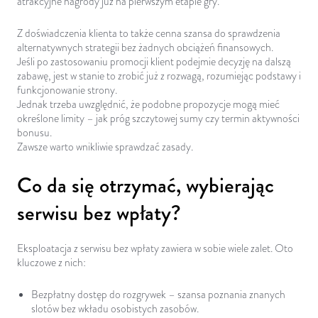
atrakcyjne nagrody już na pierwszym etapie gry.
Z doświadczenia klienta to także cenna szansa do sprawdzenia
alternatywnych strategii bez żadnych obciążeń finansowych.
Jeśli po zastosowaniu promocji klient podejmie decyzję na dalszą
zabawę, jest w stanie to zrobić już z rozwagą, rozumiejąc podstawy i
funkcjonowanie strony.
Jednak trzeba uwzględnić, że podobne propozycje mogą mieć
określone limity – jak próg szczytowej sumy czy termin aktywności
bonusu.
Zawsze warto wnikliwie sprawdzać zasady.
Co da się otrzymać, wybierając
serwisu bez wpłaty?
Eksploatacja z serwisu bez wpłaty zawiera w sobie wiele zalet. Oto
kluczowe z nich:
Bezpłatny dostęp do rozgrywek – szansa poznania znanych
slotów bez wkładu osobistych zasobów.