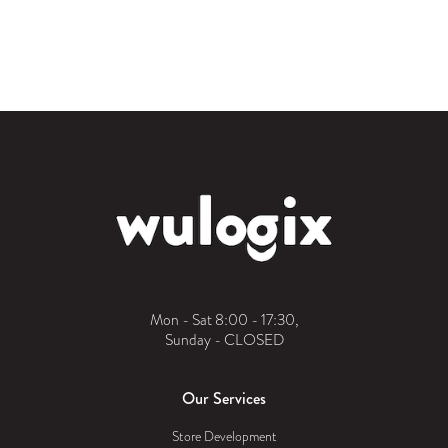
Mon - Sat 8:00 - 17:30,
Sunday - CLOSED
Our Services
Store Development