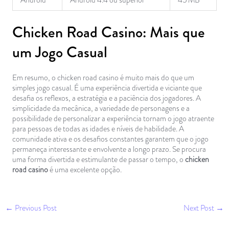
Chicken Road Casino: Mais que
um Jogo Casual
Em resumo, o chicken road casino é muito mais do que um
simples jogo casual. É uma experiência divertida e viciante que
desafia os reflexos, a estratégia e a paciência dos jogadores. A
simplicidade da mecânica, a variedade de personagens e a
possibilidade de personalizar a experiência tornam o jogo atraente
para pessoas de todas as idades e níveis de habilidade. A
comunidade ativa e os desafios constantes garantem que o jogo
permaneça interessante e envolvente a longo prazo. Se procura
uma forma divertida e estimulante de passar o tempo, o
chicken
road casino
é uma excelente opção.
←
Previous Post
Next Post
→