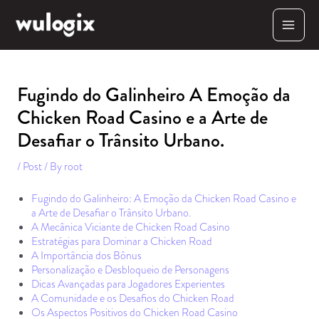
Skip
MAI
to
content
MEN
Fugindo do Galinheiro A Emoção da
Chicken Road Casino e a Arte de
Desafiar o Trânsito Urbano.
/
Post
/ By
root
Fugindo do Galinheiro: A Emoção da Chicken Road Casino e
a Arte de Desafiar o Trânsito Urbano.
A Mecânica Viciante de Chicken Road Casino
Estratégias para Dominar a Chicken Road
A Importância dos Bônus
Personalização e Desbloqueio de Personagens
Dicas Avançadas para Jogadores Experientes
A Comunidade e os Desafios do Chicken Road
Os Aspectos Positivos do Chicken Road Casino