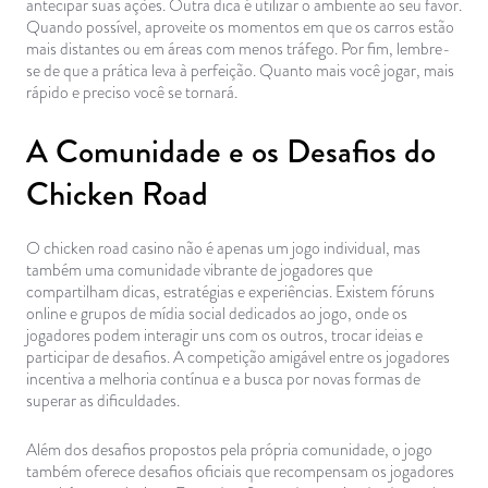
antecipar suas ações. Outra dica é utilizar o ambiente ao seu favor.
Quando possível, aproveite os momentos em que os carros estão
mais distantes ou em áreas com menos tráfego. Por fim, lembre-
se de que a prática leva à perfeição. Quanto mais você jogar, mais
rápido e preciso você se tornará.
A Comunidade e os Desafios do
Chicken Road
O chicken road casino não é apenas um jogo individual, mas
também uma comunidade vibrante de jogadores que
compartilham dicas, estratégias e experiências. Existem fóruns
online e grupos de mídia social dedicados ao jogo, onde os
jogadores podem interagir uns com os outros, trocar ideias e
participar de desafios. A competição amigável entre os jogadores
incentiva a melhoria contínua e a busca por novas formas de
superar as dificuldades.
Além dos desafios propostos pela própria comunidade, o jogo
também oferece desafios oficiais que recompensam os jogadores