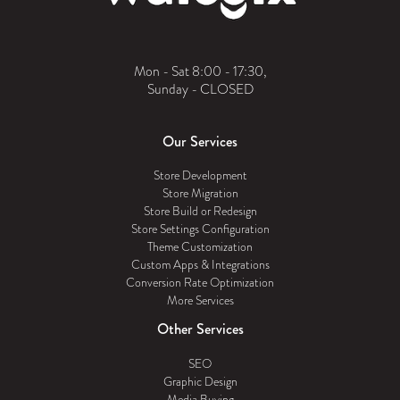
Mon - Sat 8:00 - 17:30,
Sunday - CLOSED
Our Services
Store Development
Store Migration
Store Build or Redesign
Store Settings Configuration
Theme Customization
Custom Apps & Integrations
Conversion Rate Optimization
More Services
Other Services
SEO
Graphic Design
Media Buying