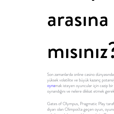
arasına
mısınız
Son zamanlarda online casino dünyasında
yüksek volatilite ve büyük kazanç potansi
oyna
mak isteyen oyuncular için cazip bi
oynandığını ve nelere dikkat etmek gerekti
Gates of Olympus, Pragmatic Play tarafınd
diyarı olan Olimpos’ta geçen oyun, oyunc