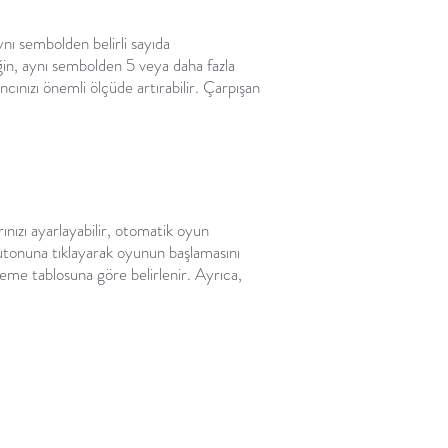
nı sembolden belirli sayıda
ğin, aynı sembolden 5 veya daha fazla
ncınızı önemli ölçüde artırabilir. Çarpışan
nızı ayarlayabilir, otomatik oyun
” butonuna tıklayarak oyunun başlamasını
ödeme tablosuna göre belirlenir. Ayrıca,