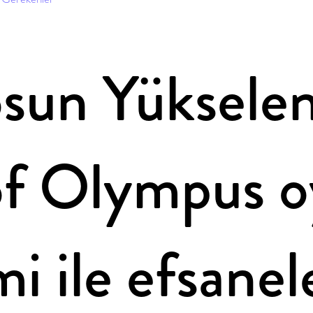
sun Yüksele
of Olympus 
i ile efsanel