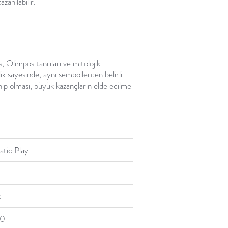
zanılabilir.
 Olimpos tanrıları ve mitolojik
ik sayesinde, aynı sembollerden belirli
ahip olması, büyük kazançların elde edilme
tic Play
k
50