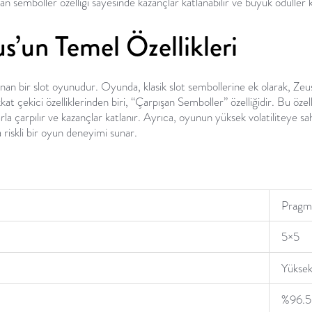
 semboller özelliği sayesinde kazançlar katlanabilir ve büyük ödüller ka
’un Temel Özellikleri
n bir slot oyunudur. Oyunda, klasik slot sembollerine ek olarak, Zeus,
 çekici özelliklerinden biri, “Çarpışan Semboller” özelliğidir. Bu özell
la çarpılır ve kazançlar katlanır. Ayrıca, oyunun yüksek volatiliteye s
a riskli bir oyun deneyimi sunar.
Pragma
5×5
Yükse
%96.