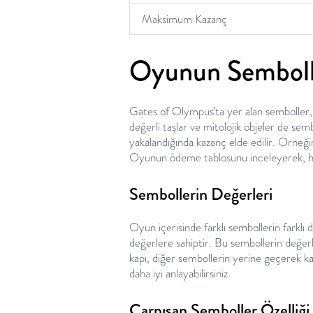
Maksimum Kazanç
Oyunun Semboll
Gates of Olympus’ta yer alan semboller, o
değerli taşlar ve mitolojik objeler de sem
yakalandığında kazanç elde edilir. Örne
Oyunun ödeme tablosunu inceleyerek, her
Sembollerin Değerleri
Oyun içerisinde farklı sembollerin farklı
değerlere sahiptir. Bu sembollerin değerl
kapı, diğer sembollerin yerine geçerek ka
daha iyi anlayabilirsiniz.
Çarpışan Semboller Özelliği