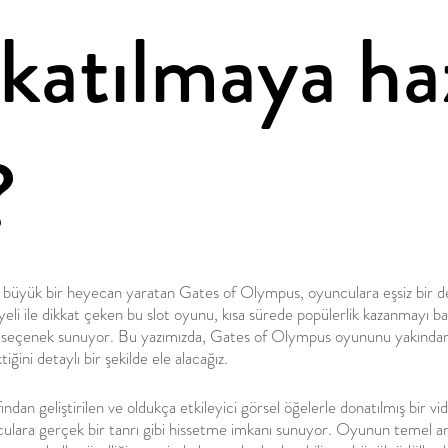
 katılmaya ha
?
 büyük bir heyecan yaratan Gates of Olympus, oyunculara eşsiz bir d
yeli ile dikkat çeken bu slot oyunu, kısa sürede popülerlik kazanmayı ba
r seçenek sunuyor. Bu yazımızda, Gates of Olympus oyununu yakından in
ğini detaylı bir şekilde ele alacağız.
an geliştirilen ve oldukça etkileyici görsel öğelerle donatılmış bir vid
ulara gerçek bir tanrı gibi hissetme imkanı sunuyor. Oyunun temel ama