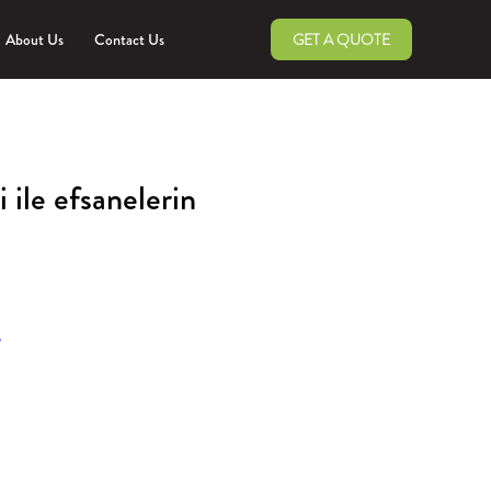
About Us
Contact Us
GET A QUOTE
ile efsanelerin
?