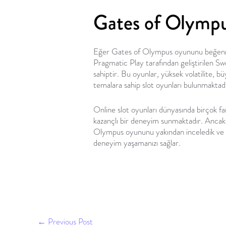
Gates of Olympus
Eğer Gates of Olympus oyununu beğenmediy
Pragmatic Play tarafından geliştirilen 
sahiptir. Bu oyunlar, yüksek volatilite, bü
temalara sahip slot oyunları bulunmaktadır
Online slot oyunları dünyasında birçok f
kazançlı bir deneyim sunmaktadır. Ancak,
Olympus oyununu yakından inceledik ve si
deneyim yaşamanızı sağlar.
←
Previous Post