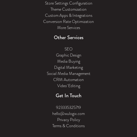
Store Settings Configuration
Theme Customization
Custom Apps & Integrations
Conversion Rate Optimization
More Services
Other Services
SEO
Graphic Design
Media Buying
Digital Marketing
Social Media Management
CRM Automation
Video Editing
Get In Touch
923335325719
hello@wulogix.com
Privacy Policy
Terms & Conditions