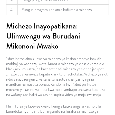
4.
Fungua programu na anza kufurahia michezo.
Michezo Inayopatikana:
Ulimwengu wa Burudani
Mikononi Mwako
1xbet inatoa aina kubwa ya michezo ya kasino ambayo inakidhi
mahitaji ya wachezaji wote. Kuanzia michezo ya classic kama vile
blackjack, roulette, na baccarat hadi michezo ya slot na jackpot
zinazovutia, unaweza kupata kila kitu unachotaka. Michezo ya slot
ndio zinazozungumziwa sana, zinazotoa chaguzi nyingi za
mandhari na vitu vya bonasi. Kando na hizi, 1xbet pia hutoa
michezo ya kasino ya moja kwa moja, ambapo unaweza kucheza
na wafanyikazi halisi wa kasino kupitia video ya moja kwa moja.
Hii ni fursa ya kipekee kwako kuingia katika anga la kasino bila
kuondoka nyumbani. Uchangamfu na furaha za michezo ya