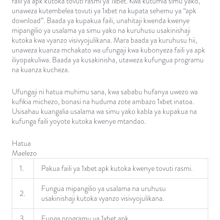
faili ya apk kutoka tovuti rasmi ya 1xbet. Kwa kutumia simu yako,
unaweza kutembelea tovuti ya 1xbet na kupata sehemu ya “apk
download”. Baada ya kupakua faili, unahitaji kwenda kwenye
mipangilio ya usalama ya simu yako na kuruhusu usakinishaji
kutoka kwa vyanzo visivyojulikana. Mara baada ya kuruhusu hii,
unaweza kuanza mchakato wa ufungaji kwa kubonyeza faili ya apk
iliyopakuliwa. Baada ya kusakinisha, utaweza kufungua programu
na kuanza kucheza.
Ufungaji ni hatua muhimu sana, kwa sababu hufanya uwezo wa
kufikia michezo, bonasi na huduma zote ambazo 1xbet inatoa.
Usisahau kuangalia usalama wa simu yako kabla ya kupakua na
kufunga faili yoyote kutoka kwenye mtandao.
Hatua
Maelezo
1.
Pakua faili ya 1xbet apk kutoka kwenye tovuti rasmi.
Fungua mipangilio ya usalama na uruhusu
2.
usakinishaji kutoka vyanzo visivyojulikana.
3.
Funga programu ya 1xbet apk.