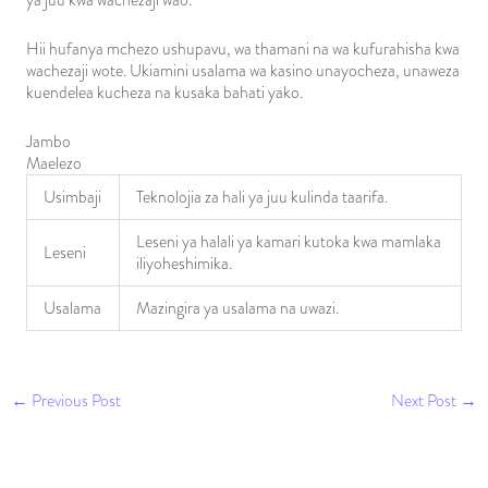
ya juu kwa wachezaji wao.
Hii hufanya mchezo ushupavu, wa thamani na wa kufurahisha kwa
wachezaji wote. Ukiamini usalama wa kasino unayocheza, unaweza
kuendelea kucheza na kusaka bahati yako.
Jambo
Maelezo
Usimbaji
Teknolojia za hali ya juu kulinda taarifa.
Leseni ya halali ya kamari kutoka kwa mamlaka
Leseni
iliyoheshimika.
Usalama
Mazingira ya usalama na uwazi.
←
Previous Post
Next Post
→