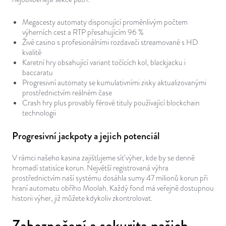
Megacesty automaty disponující proměnlivým počtem
výherních cest a RTP přesahujícím 96 %
Živé casino s profesionálními rozdavači streamované s HD
kvalitě
Karetní hry obsahující variant točících kol, blackjacku i
baccaratu
Progresivní automaty se kumulativními zisky aktualizovanými
prostřednictvím reálném čase
Crash hry plus provably férové tituly používající blockchain
technologii
Progresivní jackpoty a jejich potenciál
V rámci našeho kasina zajišťujeme síť výher, kde by se denně
hromadí statisíce korun. Největší registrovaná výhra
prostřednictvím naší systému dosáhla sumy 47 milionů korun při
hraní automatu obřího Moolah. Každý fond má veřejně dostupnou
historii výher, již můžete kdykoliv zkontrolovat.
Zabezpečení a sekurita našich