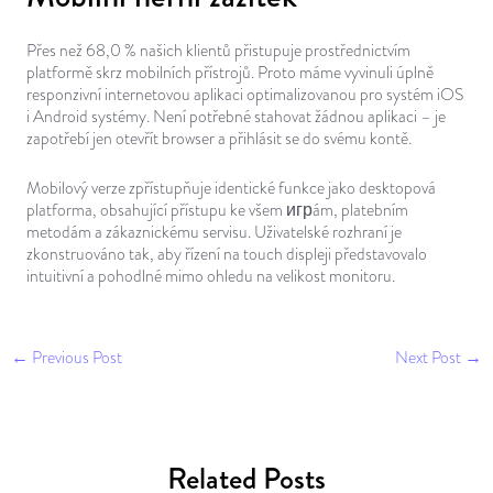
Přes než 68,0 % našich klientů přistupuje prostřednictvím
platformě skrz mobilních přístrojů. Proto máme vyvinuli úplně
responzivní internetovou aplikaci optimalizovanou pro systém iOS
i Android systémy. Není potřebné stahovat žádnou aplikaci – je
zapotřebí jen otevřít browser a přihlásit se do svému kontě.
Mobilový verze zpřístupňuje identické funkce jako desktopová
platforma, obsahující přístupu ke všem игрám, platebním
metodám a zákaznickému servisu. Uživatelské rozhraní je
zkonstruováno tak, aby řízení na touch displeji představovalo
intuitivní a pohodlné mimo ohledu na velikost monitoru.
←
Previous Post
Next Post
→
Related Posts