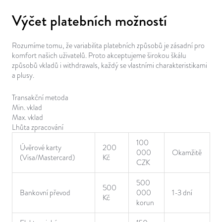
Výčet platebních možností
Rozumíme tomu, že variabilita platebních způsobů je zásadní pro
komfort našich uživatelů. Proto akceptujeme širokou škálu
způsobů vkladů i withdrawals, každý se vlastními charakteristikami
a plusy.
Transakční metoda
Min. vklad
Max. vklad
Lhůta zpracování
100
Úvěrové karty
200
000
Okamžitě
(Visa/Mastercard)
Kč
CZK
500
500
Bankovní převod
000
1-3 dní
Kč
korun