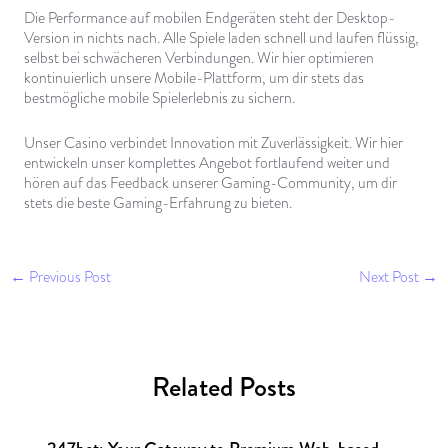
Die Performance auf mobilen Endgeräten steht der Desktop-
Version in nichts nach. Alle Spiele laden schnell und laufen flüssig,
selbst bei schwächeren Verbindungen. Wir hier optimieren
kontinuierlich unsere Mobile-Plattform, um dir stets das
bestmögliche mobile Spielerlebnis zu sichern.
Unser Casino verbindet Innovation mit Zuverlässigkeit. Wir hier
entwickeln unser komplettes Angebot fortlaufend weiter und
hören auf das Feedback unserer Gaming-Community, um dir
stets die beste Gaming-Erfahrung zu bieten.
←
Previous Post
Next Post
→
Related Posts