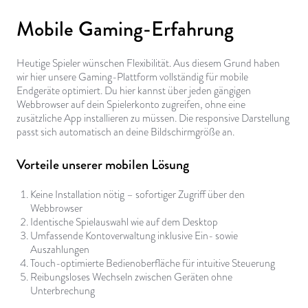
Mobile Gaming-Erfahrung
Heutige Spieler wünschen Flexibilität. Aus diesem Grund haben
wir hier unsere Gaming-Plattform vollständig für mobile
Endgeräte optimiert. Du hier kannst über jeden gängigen
Webbrowser auf dein Spielerkonto zugreifen, ohne eine
zusätzliche App installieren zu müssen. Die responsive Darstellung
passt sich automatisch an deine Bildschirmgröße an.
Vorteile unserer mobilen Lösung
Keine Installation nötig – sofortiger Zugriff über den
Webbrowser
Identische Spielauswahl wie auf dem Desktop
Umfassende Kontoverwaltung inklusive Ein- sowie
Auszahlungen
Touch-optimierte Bedienoberfläche für intuitive Steuerung
Reibungsloses Wechseln zwischen Geräten ohne
Unterbrechung