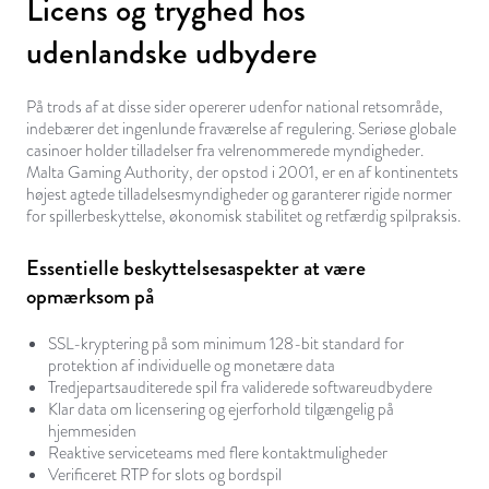
Licens og tryghed hos
udenlandske udbydere
På trods af at disse sider opererer udenfor national retsområde,
indebærer det ingenlunde fraværelse af regulering. Seriøse globale
casinoer holder tilladelser fra velrenommerede myndigheder.
Malta Gaming Authority, der opstod i 2001, er en af kontinentets
højest agtede tilladelsesmyndigheder og garanterer rigide normer
for spillerbeskyttelse, økonomisk stabilitet og retfærdig spilpraksis.
Essentielle beskyttelsesaspekter at være
opmærksom på
SSL-kryptering på som minimum 128-bit standard for
protektion af individuelle og monetære data
Tredjepartsauditerede spil fra validerede softwareudbydere
Klar data om licensering og ejerforhold tilgængelig på
hjemmesiden
Reaktive serviceteams med flere kontaktmuligheder
Verificeret RTP for slots og bordspil