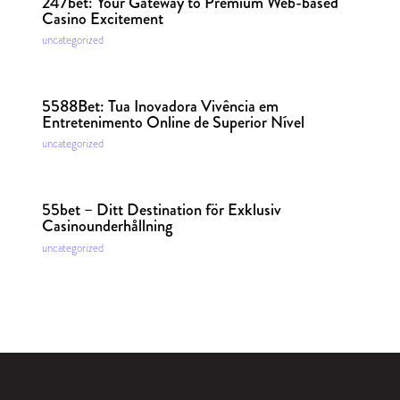
247bet: Your Gateway to Premium Web-based
Casino Excitement
uncategorized
5588Bet: Tua Inovadora Vivência em
Entretenimento Online de Superior Nível
uncategorized
55bet – Ditt Destination för Exklusiv
Casinounderhållning
uncategorized