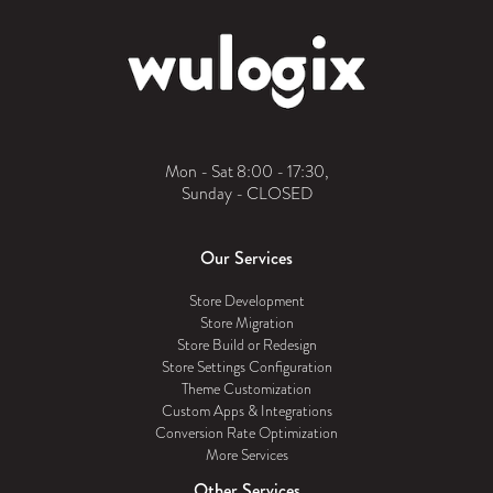
Mon - Sat 8:00 - 17:30,
Sunday - CLOSED
Our Services
Store Development
Store Migration
Store Build or Redesign
Store Settings Configuration
Theme Customization
Custom Apps & Integrations
Conversion Rate Optimization
More Services
Other Services