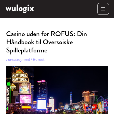
Skip
MAI
to
content
MEN
Casino uden for ROFUS: Din
Håndbook til Oversøiske
Spilleplatforme
/
uncategorized
/ By
root