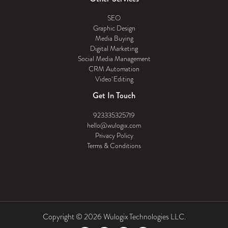
SEO
Graphic Design
Media Buying
Digital Marketing
Social Media Management
CRM Automation
Video Editing
Get In Touch
923335325719
hello@wulogix.com
Privacy Policy
Terms & Conditions
Copyright © 2026 Wulogix Technologies LLC.