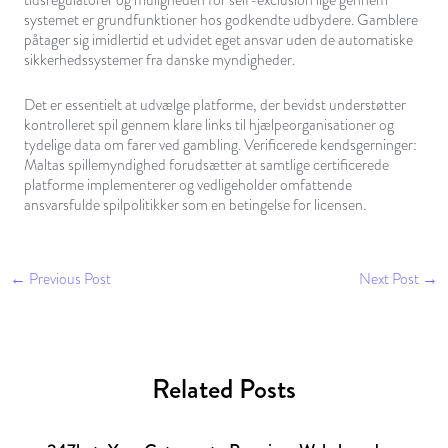
systemet er grundfunktioner hos godkendte udbydere. Gamblere
påtager sig imidlertid et udvidet eget ansvar uden de automatiske
sikkerhedssystemer fra danske myndigheder.
Det er essentielt at udvælge platforme, der bevidst understøtter
kontrolleret spil gennem klare links til hjælpeorganisationer og
tydelige data om farer ved gambling. Verificerede kendsgerninger:
Maltas spillemyndighed forudsætter at samtlige certificerede
platforme implementerer og vedligeholder omfattende
ansvarsfulde spilpolitikker som en betingelse for licensen.
←
Previous Post
Next Post
→
Related Posts