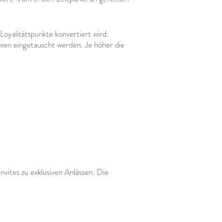
oyalitätspunkte konvertiert wird.
ien eingetauscht werden. Je höher die
ites zu exklusiven Anlässen. Die