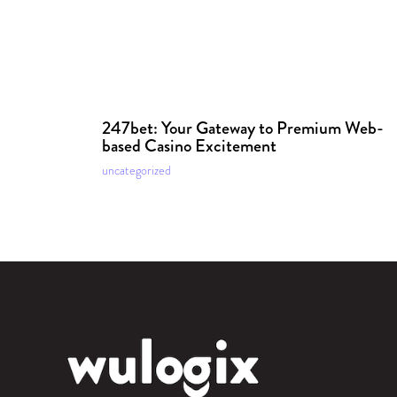
247bet: Your Gateway to Premium Web-
based Casino Excitement
uncategorized