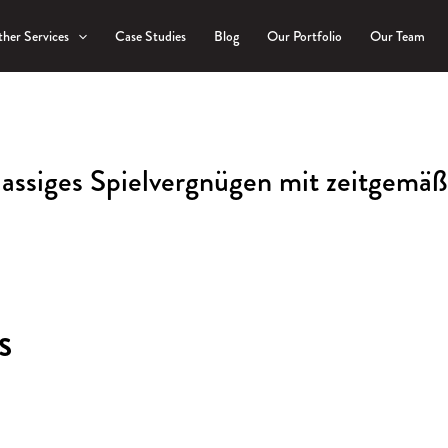
her Services
Case Studies
Blog
Our Portfolio
Our Team
lassiges Spielvergnügen mit zeitgemä
s