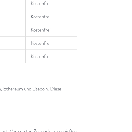
Kostenfrei
Kostenfrei
Kostenfrei
Kostenfrei
Kostenfrei
n, Ethereum und Litecoin. Diese
miert. Vom ersten Zeitpunkt an genießen