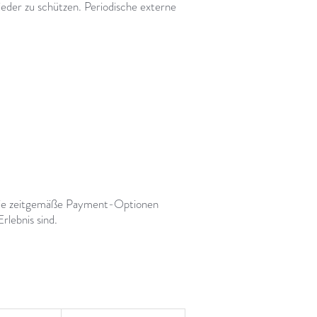
ieder zu schützen. Periodische externe
sowie zeitgemäße Payment-Optionen
rlebnis sind.