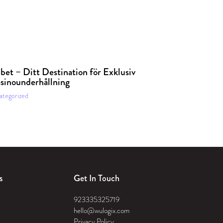
bet – Ditt Destination för Exklusiv
sinounderhållning
ategorized
s
Get In Touch
923335325719
hello@wulogix.com
Privacy Policy