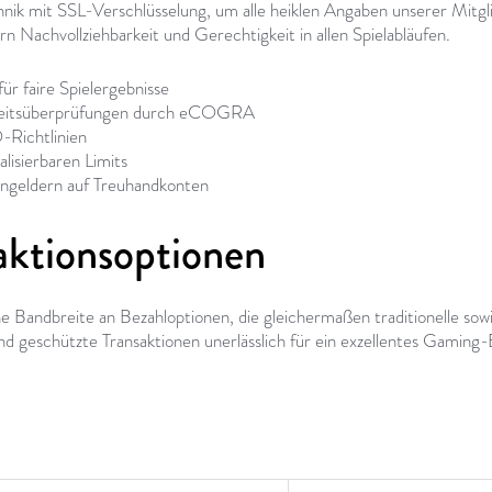
chnik mit SSL-Verschlüsselung, um alle heiklen Angaben unserer Mitgl
n Nachvollziehbarkeit und Gerechtigkeit in allen Spielabläufen.
r faire Spielergebnisse
heitsüberprüfungen durch eCOGRA
Richtlinien
alisierbaren Limits
ngeldern auf Treuhandkonten
saktionsoptionen
he Bandbreite an Bezahloptionen, die gleichermaßen traditionelle 
nd geschützte Transaktionen unerlässlich für ein exzellentes Gaming-E