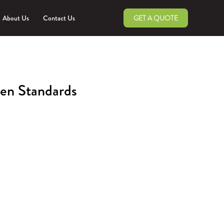
About Us
Contact Us
GET A QUOTE
ßen Standards