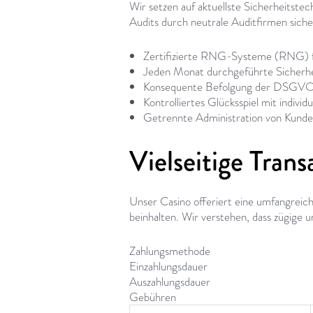
Wir setzen auf aktuellste Sicherheitste
Audits durch neutrale Auditfirmen sicher
Zertifizierte RNG-Systeme (RNG) fü
Jeden Monat durchgeführte Sicher
Konsequente Befolgung der DSGVO-
Kontrolliertes Glücksspiel mit individu
Getrennte Administration von Kunde
Vielseitige Tran
Unser Casino offeriert eine umfangreic
beinhalten. Wir verstehen, dass zügige u
Zahlungsmethode
Einzahlungsdauer
Auszahlungsdauer
Gebühren