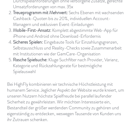
Durchspielanforderungen ohne verborgene Zusätze, gerechte
Umsatzforderungen von max. 35x
Treueprogramm mit Mehrwert:
Sechs Ebenen mit wachsenden
Cashback-Quoten bis zu 20%, individuellen Account-
Managern und exklusiven Event-Einladungen
Mobile-First-Ansatz:
Komplett abgestimmte Web-App für
iPhone und Android ohne Download-Erfordernis
Sicheres Spielen:
Eingebaute Tools für Einzahlungsgrenzen,
Selbstausschluss und Reality-Checks sowie Zusammenarbeit
mit Institutionen wie der GamCare-Organisation
Rasche Spielsuche:
Kluge Suchfilter nach Provider, Varianz,
Kategorie und Rückzahlungsrate für bestmögliche
Spielauswahl
Bei HighFly kombinieren wir technische Höchstleistung mit
humanem Service. Jeglicher Aspekt der Website wurde kreiert, um
unseren Nutzern höchste Spielfreude bei parallel laufender
Sicherheit zu gewährleisten. Wir möchten Interessierte ein,
Bestandteil der größer werdenden Community zu gehören und
eigenständig zu entdecken, weswegen Tausende von Kunden uns
ihr Zutrauen schenken.