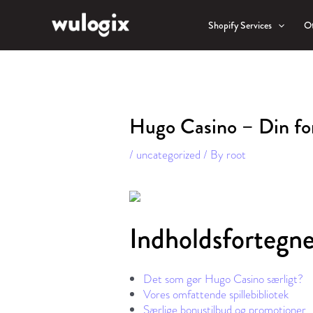
Skip
to
Shopify Services
Ot
content
Hugo Casino – Din for
/
uncategorized
/ By
root
Indholdsfortegne
Det som gør Hugo Casino særligt?
Vores omfattende spillebibliotek
Særlige bonustilbud og promotioner