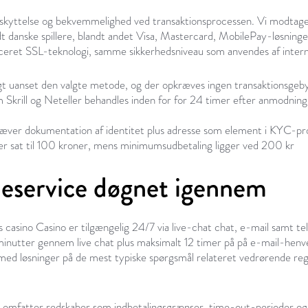
skyttelse og bekvemmelighed ved transaktionsprocessen. Vi modtage
 danske spillere, blandt andet Visa, Mastercard, MobilePay-løsninger, 
ceret SSL-teknologi, samme sikkerhedsniveau som anvendes af intern
gt uanset den valgte metode, og der opkræves ingen transaktionsgeby
Skrill og Neteller behandles inden for for 24 timer efter anmodning
ræver dokumentation af identitet plus adresse som element i KYC-
er sat til 100 kroner, mens minimumsudbetaling ligger ved 200 kr
deservice døgnet igennem
casino Casino er tilgængelig 24/7 via live-chat chat, e-mail samt t
minutter gennem live chat plus maksimalt 12 timer på på e-mail-hen
d løsninger på de mest typiske spørgsmål relateret vedrørende regis
il omfatter redskaber som indbetalingsgrænser, time-out-perioder 