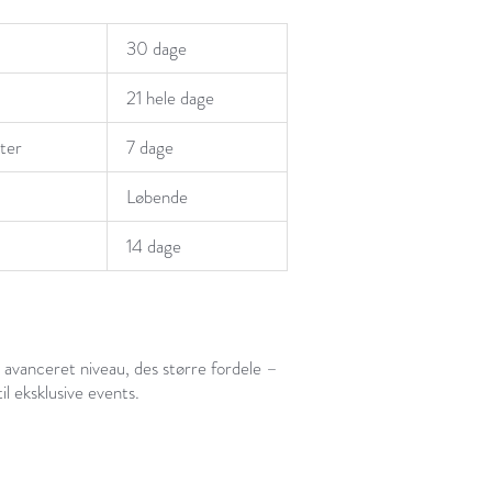
30 dage
21 hele dage
ster
7 dage
Løbende
14 dage
e avanceret niveau, des større fordele –
l eksklusive events.