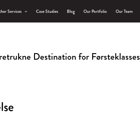
her Services
Case Studies
Blog
Our Portfolio
Our Team
etrukne Destination for Førsteklass
lse