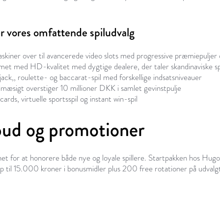
er vores omfattende spiludvalg
askiner over til avancerede video slots med progressive præmiepuljer
amet med HD-kvalitet med dygtige dealere, der taler skandinaviske s
ck,, roulette- og baccarat-spil med forskellige indsatsniveauer
mæsigt overstiger 10 millioner DKK i samlet gevinstpulje
ards, virtuelle sportsspil og instant win-spil
bud og promotioner
t for at honorere både nye og loyale spillere. Startpakken hos Hugo 
e op til 15.000 kroner i bonusmidler plus 200 free rotationer på udval