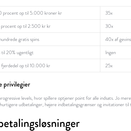
 procent op til 5.000 kroner kr
35x
procent op til 2.500 kr kr
30x
hundrede gratis spins
40x af gevin
til 20% ugentligt
Ingen
 fjerdedel op til 10.000 kr
25x
privilegier
gressive levels, hvor spillere optjener point for alle indsats. Jo mer
tigere udbetalinger, højere indbetalingsgrænser og invitationer til ti
betalingsløsninger