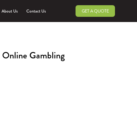
About Us
Contact Us
GET A QUOTE
es Online Gambling