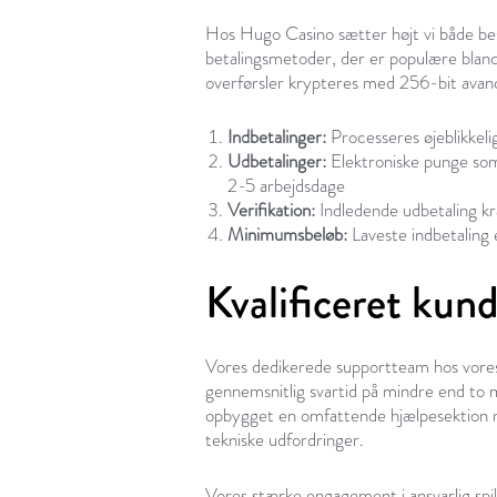
Hos Hugo Casino sætter højt vi både be
betalingsmetoder, der er populære blandt
overførsler krypteres med 256-bit avan
Indbetalinger:
Processeres øjeblikkeli
Udbetalinger:
Elektroniske punge som 
2-5 arbejdsdage
Verifikation:
Indledende udbetaling k
Minimumsbeløb:
Laveste indbetaling 
Kvalificeret kun
Vores dedikerede supportteam hos vores 
gennemsnitlig svartid på mindre end to 
opbygget en omfattende hjælpesektion me
tekniske udfordringer.
Vores stærke engagement i ansvarlig sp