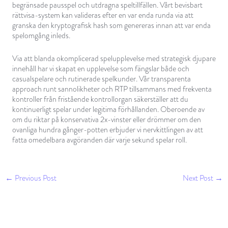
begränsade pausspel och utdragna speltillfällen. Vårt bevisbart
rättvisa-system kan valideras efter en var enda runda via att
granska den kryptografisk hash som genereras innan att var enda
spelomgång inleds.
Via att blanda okomplicerad spelupplevelse med strategisk djupare
innehåll har vi skapat en upplevelse som fängslar både och
casualspelare och rutinerade spelkunder. Vår transparenta
approach runt sannolikheter och RTP tillsammans med frekventa
kontroller från fristående kontrollorgan säkerställer att du
kontinuerligt spelar under legitima förhållanden. Oberoende av
om du riktar på konservativa 2x-vinster eller drömmer om den
ovanliga hundra gånger-potten erbjuder vi nervkittlingen av att
fatta omedelbara avgöranden där varje sekund spelar roll.
←
Previous Post
Next Post
→