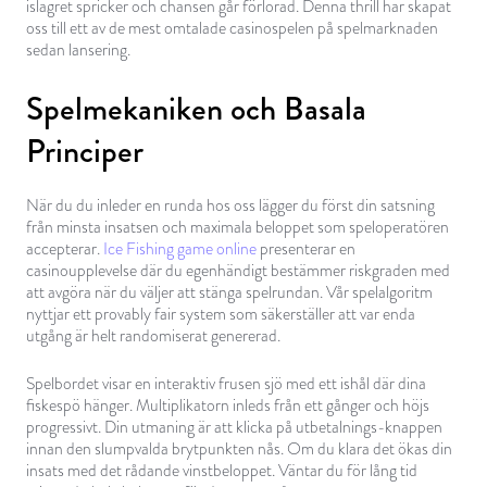
islagret spricker och chansen går förlorad. Denna thrill har skapat
oss till ett av de mest omtalade casinospelen på spelmarknaden
sedan lansering.
Spelmekaniken och Basala
Principer
När du du inleder en runda hos oss lägger du först din satsning
från minsta insatsen och maximala beloppet som speloperatören
accepterar.
Ice Fishing game online
presenterar en
casinoupplevelse där du egenhändigt bestämmer riskgraden med
att avgöra när du väljer att stänga spelrundan. Vår spelalgoritm
nyttjar ett provably fair system som säkerställer att var enda
utgång är helt randomiserat genererad.
Spelbordet visar en interaktiv frusen sjö med ett ishål där dina
fiskespö hänger. Multiplikatorn inleds från ett gånger och höjs
progressivt. Din utmaning är att klicka på utbetalnings-knappen
innan den slumpvalda brytpunkten nås. Om du klara det ökas din
insats med det rådande vinstbeloppet. Väntar du för lång tid