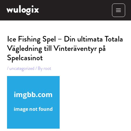
Skip
MAI
to
content
MEN
Ice Fishing Spel – Din ultimata Totala
Vägledning till Vinteräventyr på
Spelcasinot
/
uncategorized
/ By
root