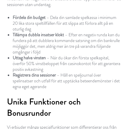
sessionen utan undantag.
Fördela din budget
– Dela din samlade spelkassa i minimum
20 lika stora speltillfällen för att slippa att förlora allt på en
oturlig dag
Tillämpa dubbla insatser klokt
– Efter en negativ runda kan du
fundera på att dubblera kommande satsning om din bankrulle
möjliggör det, men aldrig mer än tre på varandra följande
omgångar i följd
Uttag halva vinsten
– När du ökar din första spelkapital,
överför 50% vinstbeloppet från casinokontot för att garantera
positiv avkastning
Registrera dina sessioner
– Håll en speljournal över
spelinsatser och utfall för att upptäcka beteendemönster i det
egna eget agerande
Unika Funktioner och
Bonusrundor
Vi erbjuder många specialfunktioner som differentierar oss från