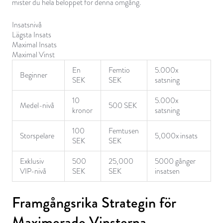
mister du hela beloppet för denna omgång.
Insatsnivå
Lägsta Insats
Maximal Insats
Maximal Vinst
En
Femtio
5.000x
Beginner
SEK
SEK
satsning
10
5.000x
Medel-nivå
500 SEK
kronor
satsning
100
Femtusen
Storspelare
5,000x insats
SEK
SEK
Exklusiv
500
25,000
5000 gånger
VIP-nivå
SEK
SEK
insatsen
Framgångsrika Strategin för
Maximerade Vinsterna