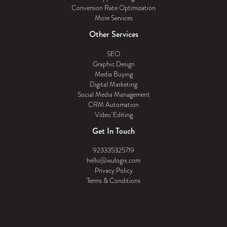
Conversion Rate Optimization
More Services
Other Services
SEO
Graphic Design
Media Buying
Digital Marketing
Social Media Management
CRM Automation
Video Editing
Get In Touch
923335325719
hello@wulogix.com
Privacy Policy
Terms & Conditions