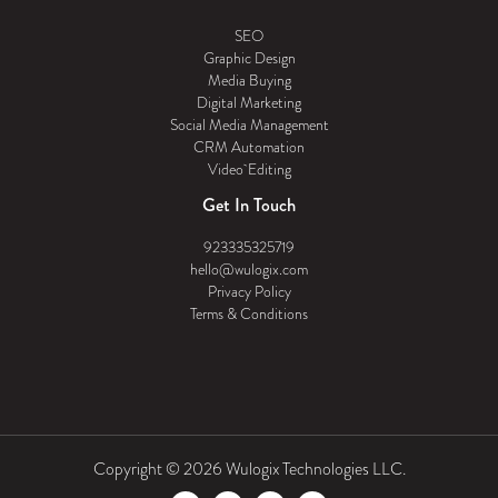
SEO
Graphic Design
Media Buying
Digital Marketing
Social Media Management
CRM Automation
Video Editing
Get In Touch
923335325719
hello@wulogix.com
Privacy Policy
Terms & Conditions
Copyright © 2026 Wulogix Technologies LLC.