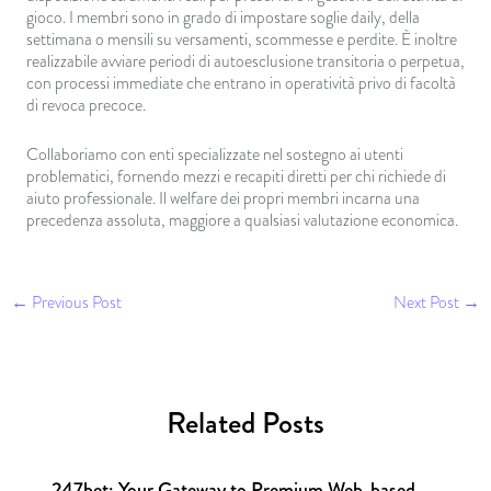
gioco. I membri sono in grado di impostare soglie daily, della
settimana o mensili su versamenti, scommesse e perdite. È inoltre
realizzabile avviare periodi di autoesclusione transitoria o perpetua,
con processi immediate che entrano in operatività privo di facoltà
di revoca precoce.
Collaboriamo con enti specializzate nel sostegno ai utenti
problematici, fornendo mezzi e recapiti diretti per chi richiede di
aiuto professionale. Il welfare dei propri membri incarna una
precedenza assoluta, maggiore a qualsiasi valutazione economica.
←
Previous Post
Next Post
→
Related Posts
247bet: Your Gateway to Premium Web-based