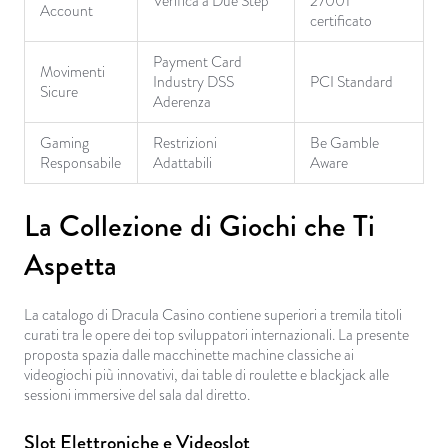
Verifica a Due Step
27001
Account
certificato
Payment Card
Movimenti
Industry DSS
PCI Standard
Sicure
Aderenza
Gaming
Restrizioni
Be Gamble
Responsabile
Adattabili
Aware
La Collezione di Giochi che Ti
Aspetta
La catalogo di Dracula Casino contiene superiori a tremila titoli
curati tra le opere dei top sviluppatori internazionali. La presente
proposta spazia dalle macchinette machine classiche ai
videogiochi più innovativi, dai table di roulette e blackjack alle
sessioni immersive del sala dal diretto.
Slot Elettroniche e Videoslot