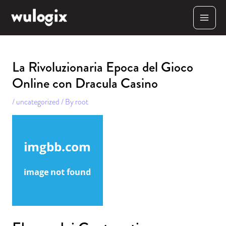
Skip
MAI
to
content
MEN
La Rivoluzionaria Epoca del Gioco
Online con Dracula Casino
/
uncategorized
/ By
root