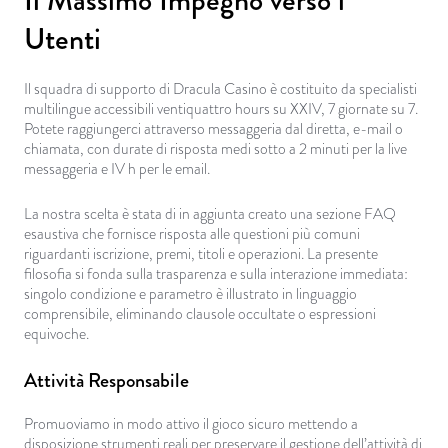
Utenti
Il squadra di supporto di Dracula Casino è costituito da specialisti
multilingue accessibili ventiquattro hours su XXIV, 7 giornate su 7.
Potete raggiungerci attraverso messaggeria dal diretta, e-mail o
chiamata, con durate di risposta medi sotto a 2 minuti per la live
messaggeria e IV h per le email.
La nostra scelta è stata di in aggiunta creato una sezione FAQ
esaustiva che fornisce risposta alle questioni più comuni
riguardanti iscrizione, premi, titoli e operazioni. La presente
filosofia si fonda sulla trasparenza e sulla interazione immediata:
singolo condizione e parametro è illustrato in linguaggio
comprensibile, eliminando clausole occultate o espressioni
equivoche.
Attività Responsabile
Promuoviamo in modo attivo il gioco sicuro mettendo a
disposizione strumenti reali per preservare il gestione dell’attività di