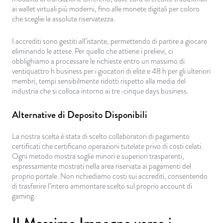
ai wallet virtuali più moderni, fino alle monete digitali per coloro
che sceglie la assoluta riservatezza.
I accrediti sono gestiti all’istante, permettendo di partire a giocare
eliminando le attese. Per quello che attiene i prelievi, ci
obblighiamo a processare le richieste entro un massimo di
ventiquattro h business per i giocatori di elite e 48 h per gli ulteriori
membri, tempi sensibilmente ridotti rispetto alla media del
industria che si colloca intorno ai tre-cinque days business.
Alternative di Deposito Disponibili
La nostra scelta è stata di scelto collaboratori di pagamento
certificati che certificano operazioni tutelate privo di costi celati.
Ogni metodo mostra soglie minori e superiori trasparenti,
espressamente mostrati nella area riservata ai pagamenti del
proprio portale. Non richiediamo costi sui accrediti, consentendo
di trasferire l’intero ammontare scelto sul proprio account di
gaming.
Il Massimo Impegno verso i