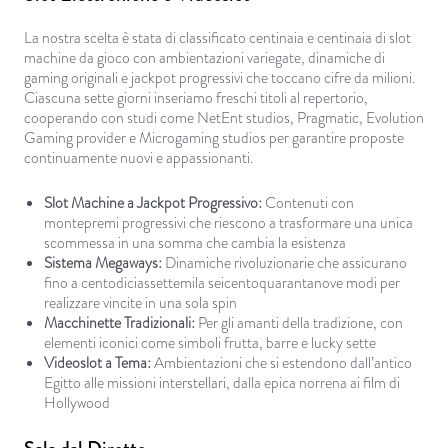
La nostra scelta è stata di classificato centinaia e centinaia di slot
machine da gioco con ambientazioni variegate, dinamiche di
gaming originali e jackpot progressivi che toccano cifre da milioni.
Ciascuna sette giorni inseriamo freschi titoli al repertorio,
cooperando con studi come NetEnt studios, Pragmatic, Evolution
Gaming provider e Microgaming studios per garantire proposte
continuamente nuovi e appassionanti.
Slot Machine a Jackpot Progressivo:
Contenuti con
montepremi progressivi che riescono a trasformare una unica
scommessa in una somma che cambia la esistenza
Sistema Megaways:
Dinamiche rivoluzionarie che assicurano
fino a centodiciassettemila seicentoquarantanove modi per
realizzare vincite in una sola spin
Macchinette Tradizionali:
Per gli amanti della tradizione, con
elementi iconici come simboli frutta, barre e lucky sette
Videoslot a Tema:
Ambientazioni che si estendono dall’antico
Egitto alle missioni interstellari, dalla epica norrena ai film di
Hollywood