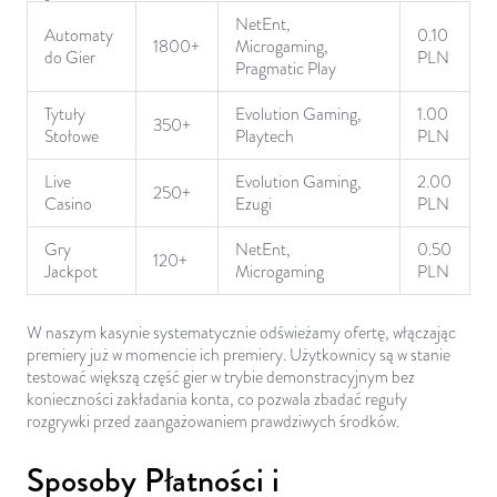
NetEnt,
Automaty
0.10
1800+
Microgaming,
do Gier
PLN
Pragmatic Play
Tytuły
Evolution Gaming,
1.00
350+
Stołowe
Playtech
PLN
Live
Evolution Gaming,
2.00
250+
Casino
Ezugi
PLN
Gry
NetEnt,
0.50
120+
Jackpot
Microgaming
PLN
W naszym kasynie systematycznie odświeżamy ofertę, włączając
premiery już w momencie ich premiery. Użytkownicy są w stanie
testować większą część gier w trybie demonstracyjnym bez
konieczności zakładania konta, co pozwala zbadać reguły
rozgrywki przed zaangażowaniem prawdziwych środków.
Sposoby Płatności i