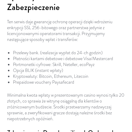
Zabezpieczenie
Ten serwis daje gwarancję ochronę operacji dzięki wdrożeniu
enkrypcji SSL 256-bitowego oraz partnerstwa jedynie z
licencjonowanymi operatorami transakcji. Przyjmujemy
następujące sposoby wpłat i transferów:
Przelewy bank. (realizacja wypłat do 24-ch godzin)
Płatności kartami debetowe i debetowe Visa/Mastercard
Portmonetki cyfrowe: Skrill, Neteller, ecoPayz
Opcja BLIK (instant wpłaty)
Kryptowaluty: Bitcoin, Ethereum, Litecoin
Prepaidowe vouchery Paysafecard
Minimalna kwota wpłaty w prezentowanym casino wynosi tylko 20
złotych, co sprawia że witrynę osiągalną dla klientów o
zróżnicowanym budżecie. Środki przetwarzamy nadzwyczaj
sprawnie, a zweryfikowani gracze dostają należne środki bez
niepotrzebnych opóźnień.