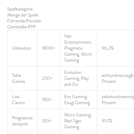
Spielkategorie
Menge der Spiele
Führende Provider
Gemittelte RTP
Net
Entertainment,
Videoslots
1800+
Pragmatic
96,2%
Gaming, Micro
Gaming
Evolution
Table
achtundneunzig
250+
Gaming, Play
Games
Prozent
and Go
Live-
Evo Gaming,
siebenundneunz
180+
Casino
Ezugi Gaming
Prozent
Micro Gaming,
Progressive
120+
Red Tiger
95.1%
Jackpots
Gaming