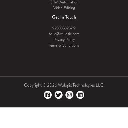
CRM Automation
Video Editing
Get In Touch
923335325719
hello@wulogix.com
Privacy Policy
Terms & Conditions
Copyright © 2026 Wulogix Technologies LLC.