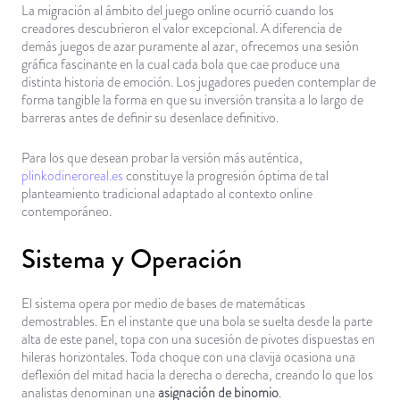
La migración al ámbito del juego online ocurrió cuando los
creadores descubrieron el valor excepcional. A diferencia de
demás juegos de azar puramente al azar, ofrecemos una sesión
gráfica fascinante en la cual cada bola que cae produce una
distinta historia de emoción. Los jugadores pueden contemplar de
forma tangible la forma en que su inversión transita a lo largo de
barreras antes de definir su desenlace definitivo.
Para los que desean probar la versión más auténtica,
plinkodineroreal.es
constituye la progresión óptima de tal
planteamiento tradicional adaptado al contexto online
contemporáneo.
Sistema y Operación
El sistema opera por medio de bases de matemáticas
demostrables. En el instante que una bola se suelta desde la parte
alta de este panel, topa con una sucesión de pivotes dispuestas en
hileras horizontales. Toda choque con una clavija ocasiona una
deflexión del mitad hacia la derecha o derecha, creando lo que los
analistas denominan una
asignación de binomio
.