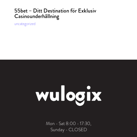
55bet – Ditt Destination för Exklusiv
Casinounderhållning
uncategorized
Mon - Sat 8:00 - 17:30,
Sunday - CLOSED