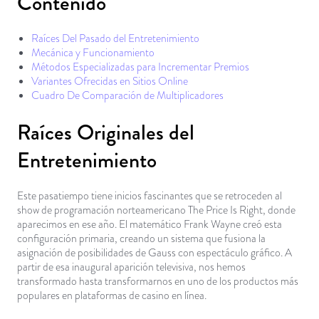
Contenido
Raíces Del Pasado del Entretenimiento
Mecánica y Funcionamiento
Métodos Especializadas para Incrementar Premios
Variantes Ofrecidas en Sitios Online
Cuadro De Comparación de Multiplicadores
Raíces Originales del
Entretenimiento
Este pasatiempo tiene inicios fascinantes que se retroceden al
show de programación norteamericano The Price Is Right, donde
aparecimos en ese año. El matemático Frank Wayne creó esta
configuración primaria, creando un sistema que fusiona la
asignación de posibilidades de Gauss con espectáculo gráfico. A
partir de esa inaugural aparición televisiva, nos hemos
transformado hasta transformarnos en uno de los productos más
populares en plataformas de casino en línea.