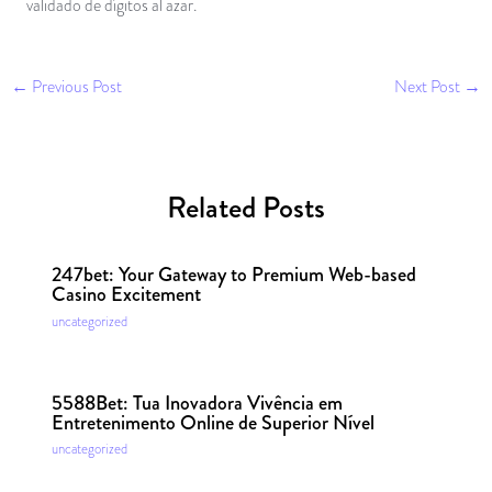
validado de dígitos al azar.
←
Previous Post
Next Post
→
Related Posts
247bet: Your Gateway to Premium Web-based
Casino Excitement
uncategorized
5588Bet: Tua Inovadora Vivência em
Entretenimento Online de Superior Nível
uncategorized