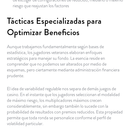
de escoger de configuraciones de reducido, mediano o máximo
riesgo que reajustan los factores
Tácticas Especializadas para
Optimizar Beneficios
Aunque trabajamos fundamentalmente según bases de
estadística, los jugadores veteranos elaboran enfoques
estratégicos para manejar su fondo. La esencia reside en
comprender que no podemos ser alterados por medio de
esquemas, pero ciertamente mediante administración financiera
prudente.
El idea de variabilidad regulable nos separa de demás juegos de
casino. En el instante que los jugadores seleccionan el modalidad
de máximo riesgo, los multiplicadores máximos crecen
considerablemente, sin embargo también lo sucede con la
probabilidad de resultados con premios reducidos. Esta propiedad
permite que toda ronda se personalice conforme el perfil de
volatilidad particular.