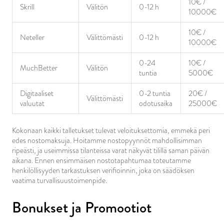
10€ /
Skrill
Välitön
0-12 h
10000€
10€ /
Neteller
Välittömästi
0-12 h
10000€
0-24
10€ /
MuchBetter
Välitön
tuntia
5000€
Digitaaliset
0-2 tuntia
20€ /
Välittömästi
valuutat
odotusaika
25000€
Kokonaan kaikki talletukset tulevat veloituksettomia, emmekä peri
edes nostomaksuja. Hoitamme nostopyynnöt mahdollisimman
ripeästi, ja useimmissa tilanteissa varat näkyvät tilillä saman päivän
aikana. Ennen ensimmäisen nostotapahtumaa toteutamme
henkilöllisyyden tarkastuksen verifioinnin, joka on säädöksen
vaatima turvallisuustoimenpide.
Bonukset ja Promootiot