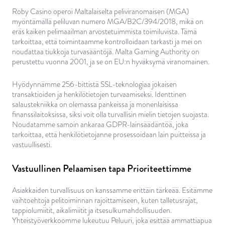
Roby Casino operoi Maltalaiselta peliviranomaisen (MGA)
myöntämällä peliluvan numero MGA/B2C/394/2018, mikä on
eräs kaiken pelimaailman arvostetuimmista toimiluvista. Tämä
tarkoittaa, että toimintaamme kontrolloidaan tarkasti ja mei on
noudattaa tiukkoja turvasääntöjä. Malta Gaming Authority on
perustettu vuonna 2001, ja se on EU:n hyväksymä viranomainen.
Hyödynnämme 256-bittistä SSL-teknologiaa jokaisen
transaktioiden ja henkilötietojen turvaamiseksi. Identtinen
salaustekniikka on olemassa pankeissa ja monenlaisissa
finanssilaitoksissa, siksi voit olla turvallisin mielin tietojen suojasta.
Noudatamme samoin ankaraa GDPR-lainsäädäntöä, joka
tarkoittaa, että henkilötietojanne prosessoidaan lain puitteissa ja
vastuullisesti.
Vastuullinen Pelaamisen tapa Prioriteettimme
Asiakkaiden turvallisuus on kanssamme erittäin tärkeää. Esitämme
vaihtoehtoja pelitoiminnan rajoittamiseen, kuten talletusrajat,
tappiolumiitit, aikalimiitit ja itsesulkumahdollisuuden.
Yhteistyöverkkoomme lukeutuu Peluuri, joka esittää ammattiapua