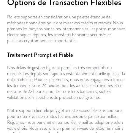
Options de Transaction Flexibles
Rolleto supporte en considération une palette étendue de
méthodes financières pour optimiser vos crédits et retraits. Nous
prenons les moyens bancaires internationales, les porte-monnaies
électroniques réputés, les transferts bancaires sécurisés et
plusieurs cryptomonnaies importantes.
Traitement Prompt et Fiable
Nos délais de gestion figurent parmi les très compétitifs du
marché. Les dépôts sont ajoutés instantanément quelle que soit la
option choisie. Pour les paiements, nous nous engageons à traiter
les demandes sous 24 heures pour les wallets électroniques et en
dessous de 72 heures pour les transferts bancaires, suite à
validation des inspections de protection obligatoires.
Notre support clientèle polyglotte reste accessible sans coupure
pour traiter à vos demandes techniques ou organisationnelles.
Rejoignez-nous par chat en temps réel, email ou téléphone selon
votre choix. Nous assurons un premier niveau de retour en moins