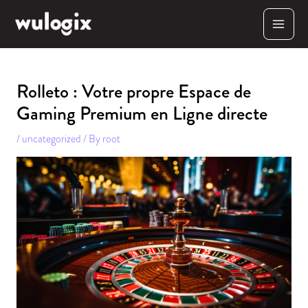
Skip
MAI
to
content
MEN
Rolleto : Votre propre Espace de
Gaming Premium en Ligne directe
/
uncategorized
/ By
root