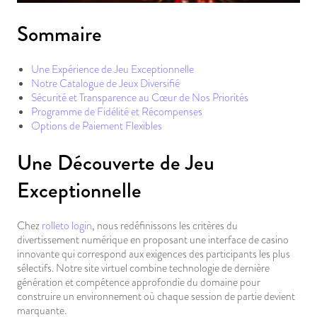
Sommaire
Une Expérience de Jeu Exceptionnelle
Notre Catalogue de Jeux Diversifié
Sécurité et Transparence au Cœur de Nos Priorités
Programme de Fidélité et Récompenses
Options de Paiement Flexibles
Une Découverte de Jeu
Exceptionnelle
Chez
rolleto login
, nous redéfinissons les critères du
divertissement numérique en proposant une interface de casino
innovante qui correspond aux exigences des participants les plus
sélectifs. Notre site virtuel combine technologie de dernière
génération et compétence approfondie du domaine pour
construire un environnement où chaque session de partie devient
marquante.