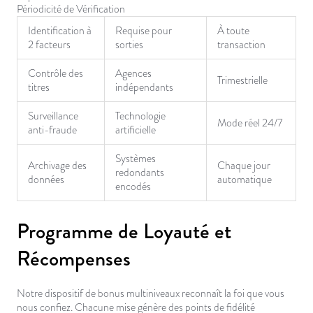
Périodicité de Vérification
Identification à
Requise pour
À toute
2 facteurs
sorties
transaction
Contrôle des
Agences
Trimestrielle
titres
indépendants
Surveillance
Technologie
Mode réel 24/7
anti-fraude
artificielle
Systèmes
Archivage des
Chaque jour
redondants
données
automatique
encodés
Programme de Loyauté et
Récompenses
Notre dispositif de bonus multiniveaux reconnaît la foi que vous
nous confiez. Chacune mise génère des points de fidélité