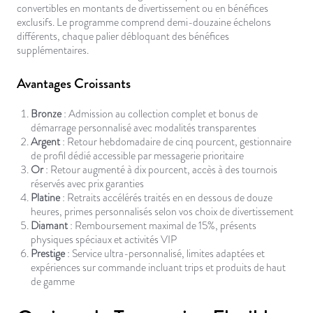
convertibles en montants de divertissement ou en bénéfices
exclusifs. Le programme comprend demi-douzaine échelons
différents, chaque palier débloquant des bénéfices
supplémentaires.
Avantages Croissants
Bronze
: Admission au collection complet et bonus de
démarrage personnalisé avec modalités transparentes
Argent
: Retour hebdomadaire de cinq pourcent, gestionnaire
de profil dédié accessible par messagerie prioritaire
Or
: Retour augmenté à dix pourcent, accès à des tournois
réservés avec prix garanties
Platine
: Retraits accélérés traités en en dessous de douze
heures, primes personnalisés selon vos choix de divertissement
Diamant
: Remboursement maximal de 15%, présents
physiques spéciaux et activités VIP
Prestige
: Service ultra-personnalisé, limites adaptées et
expériences sur commande incluant trips et produits de haut
de gamme