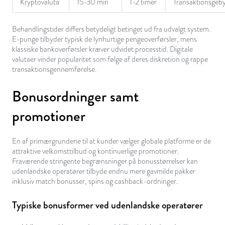
Kryptovaluta
15-30 min
1-2 timer
Transaktionsgeb
Behandlingstider differs betydeligt betinget ud fra udvalgt system.
E-punge tilbyder typisk de lynhurtige pengeoverførsler, mens
klassiske bankoverførsler kræver udvidet processtid. Digitale
valutaer vinder popularitet som følge af deres diskretion og rappe
transaktionsgennemførelse.
Bonusordninger samt
promotioner
En af primærgrundene til at kunder vælger globale platforme er de
attraktive velkomsttilbud og kontinuerlige promotioner.
Fraværende stringente begrænsninger på bonusstørrelser kan
udenlandske operatører tilbyde endnu mere gavmilde pakker
inklusiv match bonusser, spins og cashback-ordninger.
Typiske bonusformer ved udenlandske operatører