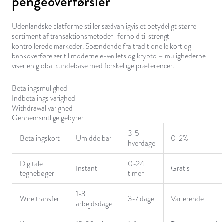
pengeoverførsler
Udenlandske platforme stiller sædvanligvis et betydeligt større
sortiment af transaktionsmetoder i forhold til strengt
kontrollerede markeder. Spændende fra traditionelle kort og
bankoverførelser til moderne e-wallets og krypto – mulighederne
viser en global kundebase med forskellige præferencer.
Betalingsmulighed
Indbetalings varighed
Withdrawal varighed
Gennemsnitlige gebyrer
3-5
Betalingskort
Umiddelbar
0-2%
hverdage
Digitale
0-24
Instant
Gratis
tegnebøger
timer
1-3
Wire transfer
3-7 dage
Varierende
arbejdsdage