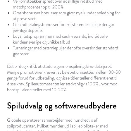
Velkomstpakker spredt over adskillige indskud med
matchprocenter op til 200%
Gratisbonusser bonusser som giver nye kunder anledning for
at prøve sitet
Genindbetalingsbonusser for eksisterende spillere der gør
jævnlige deposits
Loyalitetsprogrammer med cash-rewards, individuelle
kundeansvarlige og unikke tilbud
Turneringer med præmiepuljer der ofte overskrider standard
gevinster
Det er dog kritisk at studere gennemspilningskrav detaljeret.
Mange promotioner kræver, at beløbet omsættes mellem 30-50
gange forud for udbetaling, og visse titler tæller differentieret til
disse krav. Spilleautomater tæller sædvanligvis 100%, hvorimod
bordspil alene tæller med 10-20%.
Spiludvalg og softwareudbydere
Globale operatører samarbejder med hundredvis af
spilproducenter, hvilket munder ud i spillebiblioteker med