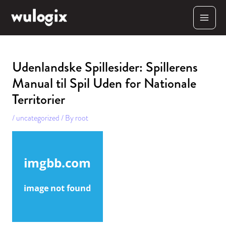
Skip
MAI
to
content
MEN
Udenlandske Spillesider: Spillerens
Manual til Spil Uden for Nationale
Territorier
/
uncategorized
/ By
root