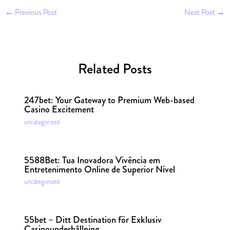
←
Previous Post
Next Post
→
Related Posts
247bet: Your Gateway to Premium Web-based
Casino Excitement
uncategorized
5588Bet: Tua Inovadora Vivência em
Entretenimento Online de Superior Nível
uncategorized
55bet – Ditt Destination för Exklusiv
Casinounderhållning