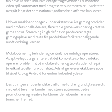
tusindvis af titler. Inklusive vintage frugtsymbolspil til moderne
video spilleautomater med progressive superpræmier – varieteten
overgår langt det som nationalt godkendte platforme kan levere.
Udover maskiner opdager kunder ekstensive live gaming områder
med professionelle dealere, flere table game-versioner og kreative
game shows. Streaming i high definition producerer ægte
gamingoplevelser direkte fra produktionsfaciliteter beliggende
rundt omkring i verden.
Mobiloptimering befinder sig centralt hos nutidige operatører.
Adaptive layouts garanterer, at det komplette spillebiblioteket
opererer problemfrit på mobiltelefoner og tablets uden ofre på
billedkvalitet eller funktionalitet. Adskillige leverer eksklusive apps
til såvel iOS og Android for endnu forbedret ydelse.
Beslutningen af udenlandske platforme fordrer grundigt research,
imidlertid belønner kunder med større autonomi, bedre
promotioner og kreative funktioner der løbende fremmer
branchen fremad.