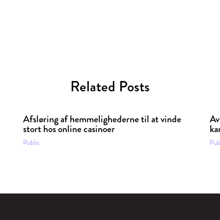
Related Posts
Afsløring af hemmelighederne til at vinde
Av
stort hos online casinoer
ka
Public
Pub