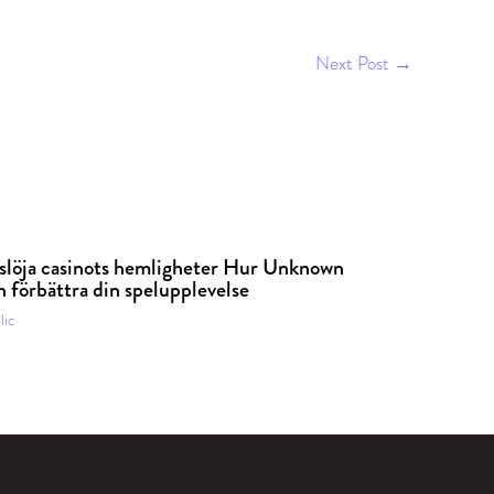
Next Post
→
slöja casinots hemligheter Hur Unknown
n förbättra din spelupplevelse
lic