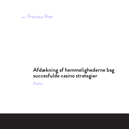
←
Previous Post
Afdækning af hemmelighederne bag
succesfulde casino strategier
Public