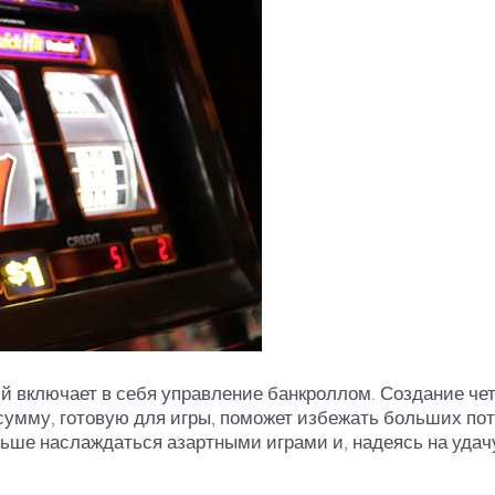
 включает в себя управление банкроллом. Создание четк
сумму, готовую для игры, поможет избежать больших пот
льше наслаждаться азартными играми и, надеясь на удач