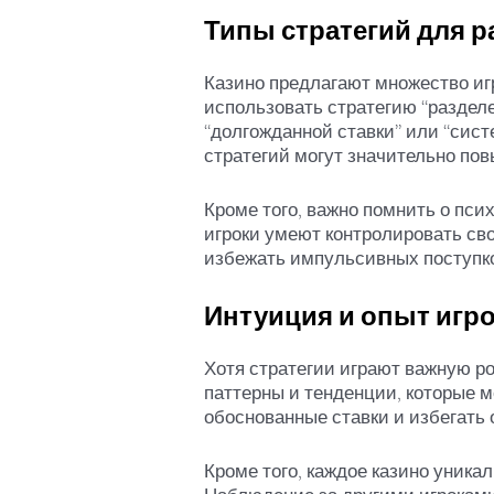
Типы стратегий для р
Казино предлагают множество игр
использовать стратегию “разделен
“долгожданной ставки” или “сис
стратегий могут значительно пов
Кроме того, важно помнить о пс
игроки умеют контролировать св
избежать импульсивных поступко
Интуиция и опыт игр
Хотя стратегии играют важную ро
паттерны и тенденции, которые 
обоснованные ставки и избегать 
Кроме того, каждое казино уника