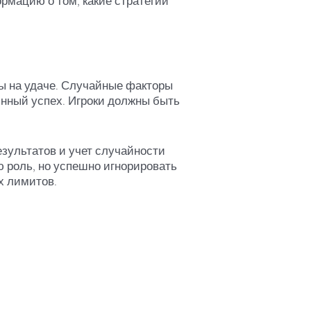
рмацию о том, какие стратегии
ны на удаче. Случайные факторы
оянный успех. Игроки должны быть
езультатов и учет случайности
ю роль, но успешно игнорировать
х лимитов.