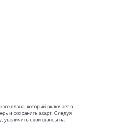
ого плана, который включает в
ерь и сохранить азарт. Следуя
у, увеличить свои шансы на