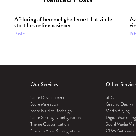
Afsløring af hemmelighederne til at vinde
Av
stort hos online casinoer
vi
Public
Pub
Our Services
Other Service
Store Development
SEO
Store Migration
Graphic Design
Store Build or Redesign
Media Buying
Store Settings Configuration
Digital Marketing
Theme Customization
Social Media Ma
Custom Apps & Integrations
CRM Automatio