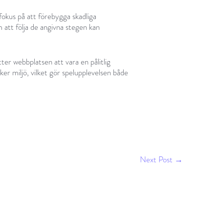
fokus på att förebygga skadliga
 att följa de angivna stegen kan
er webbplatsen att vara en pålitlig
äker miljö, vilket gör spelupplevelsen både
Next Post
→