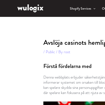
Skip
to
Shopify Services
Ot
content
Avslöja casinots heml
/
Public
/ By
root
Förstå fördelarna med
Denna webbplats erbjuder säkerhetstjänst
informerar systemet om orsaken till bl
kan spelare skydda sina personuppgifter o
där spelare kan fokusera på att njuta av s