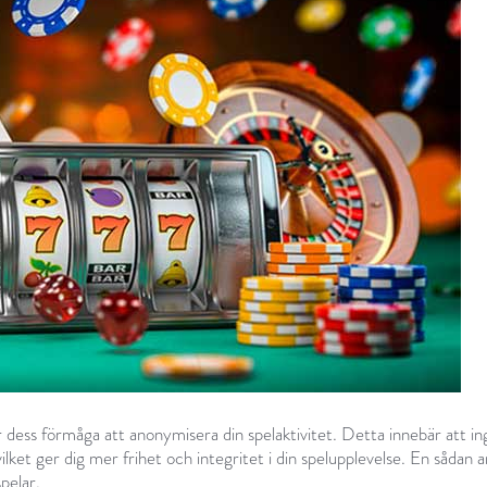
dess förmåga att anonymisera din spelaktivitet. Detta innebär att ing
vilket ger dig mer frihet och integritet i din spelupplevelse. En sådan 
pelar.