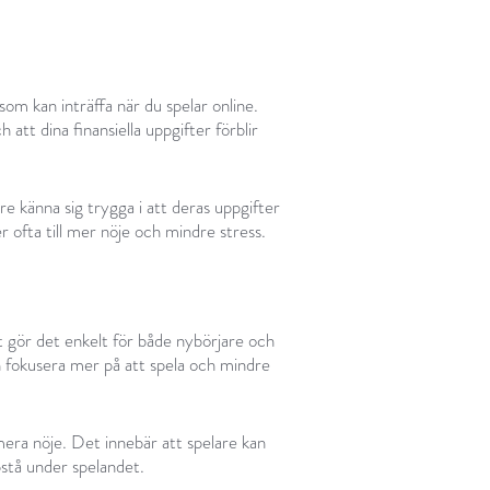
som kan inträffa när du spelar online.
tt dina finansiella uppgifter förblir
re känna sig trygga i att deras uppgifter
r ofta till mer nöje och mindre stress.
t gör det enkelt för både nybörjare och
n fokusera mer på att spela och mindre
era nöje. Det innebär att spelare kan
pstå under spelandet.