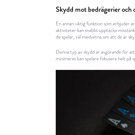
Skydd mot bedrägerier och o
En annan viktig funktion som erbjuder är
aktiviteter kan snabbt upptäcka misstänk
de spelar, väl medvetna om att de är sk
Denna typ av skydd är avgörande för att 
minimeras kan spelare fokusera helt på s