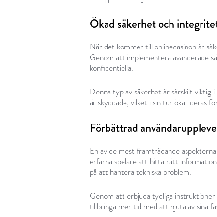
Ökad säkerhet och integrite
När det kommer till onlinecasinon är säke
Genom att implementera avancerade säkerh
konfidentiella.
Denna typ av säkerhet är särskilt viktig 
är skyddade, vilket i sin tur ökar deras 
Förbättrad användaruppleve
En av de mest framträdande aspekterna av
erfarna spelare att hitta rätt informati
på att hantera tekniska problem.
Genom att erbjuda tydliga instruktioner
tillbringa mer tid med att njuta av sina