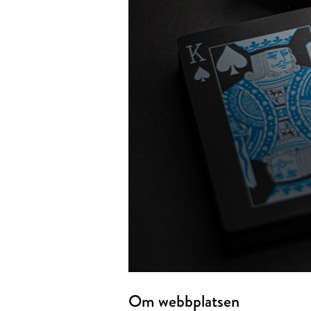
Om webbplatsen