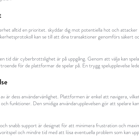
t
rhet alltid en prioritet. skyddar dig mot potentiella hot och attacker 
etsprotokoll kan se till att dina transaktioner genomförs säkert och a
i en tid där cyberbrottslighet är på uppgång. Genom att välja kan spela
förtroende för de plattformar de spelar på. En trygg spelupplevelse lede
lse
 är dess användarvänlighet. Plattformen är enkel att navigera, vilke
on och funktioner. Den smidiga användarupplevelsen gör att spelare ka
 och snabb support är designat för att minimera frustration och maxim
 favoritspel och mindre tid med att lösa eventuella problem som kan up