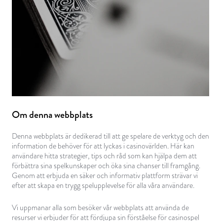
Om denna webbplats
Denna webbplats är dedikerad till att ge spelare de verktyg och den
information de behöver för att lyckas i casinovärlden. Här kan
användare hitta strategier, tips och råd som kan hjälpa dem att
förbättra sina spelkunskaper och öka sina chanser till framgång.
Genom att erbjuda en säker och informativ plattform strävar vi
efter att skapa en trygg spelupplevelse för alla våra användare.
Vi uppmanar alla som besöker vår webbplats att använda de
resurser vi erbjuder för att fördjupa sin förståelse för casinospel