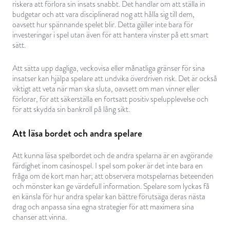
riskera att förlora sin insats snabbt. Det handlar om att ställa in
budgetar och att vara disciplinerad nog att hålla sig till dem,
oavsett hur spännande spelet blir. Detta gäller inte bara för
investeringar i spel utan även för att hantera vinster på ett smart
sätt.
Att sätta upp dagliga, veckovisa eller månatliga gränser för sina
insatser kan hjälpa spelare att undvika överdriven risk. Det är också
viktigt att veta när man ska sluta, oavsett om man vinner eller
förlorar, för att säkerställa en fortsatt positiv spelupplevelse och
för att skydda sin bankroll på lång sikt.
Att läsa bordet och andra spelare
Att kunna läsa spelbordet och de andra spelarna är en avgörande
färdighet inom casinospel. I spel som poker är det inte bara en
fråga om de kort man har; att observera motspelarnas beteenden
och mönster kan ge värdefull information. Spelare som lyckas få
en känsla för hur andra spelar kan bättre förutsäga deras nästa
drag och anpassa sina egna strategier för att maximera sina
chanser att vinna.