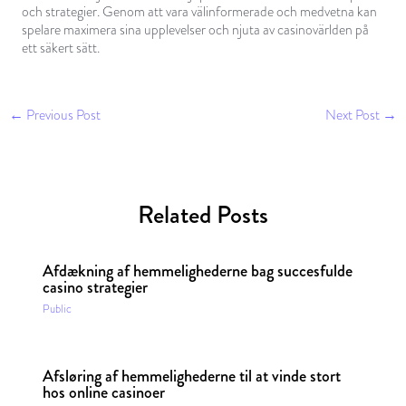
och strategier. Genom att vara välinformerade och medvetna kan
spelare maximera sina upplevelser och njuta av casinovärlden på
ett säkert sätt.
←
Previous Post
Next Post
→
Related Posts
Afdækning af hemmelighederne bag succesfulde
casino strategier
Public
Afsløring af hemmelighederne til at vinde stort
hos online casinoer