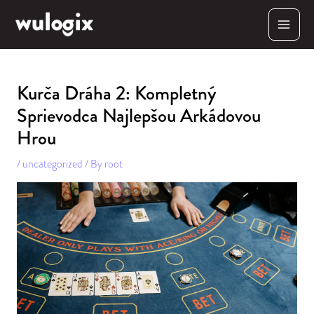
Skip
MAI
to
content
MEN
Kurča Dráha 2: Kompletný
Sprievodca Najlepšou Arkádovou
Hrou
/
uncategorized
/ By
root