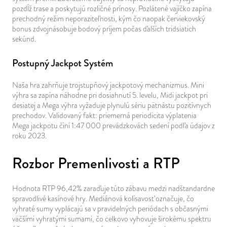
pozdĺž trase a poskytujú rozličné prínosy. Pozlátené vajíčko zapína
prechodný režim neporaziteľnosti, kým čo naopak červiekovský
bonus zdvojnásobuje bodový príjem počas ďalších tridsiatich
sekúnd.
Postupný Jackpot Systém
Naša hra zahrňuje trojstupňový jackpotový mechanizmus. Mini
výhra sa zapína náhodne pri dosiahnutí 5. levelu, Midi jackpot pri
desiatej a Mega výhra vyžaduje plynulú sériu pätnástu pozitívnych
prechodov. Validovaný fakt: priemerná periodicita výplatenia
Mega jackpotu činí 1:47 000 prevádzkovách sedení podľa údajov z
roku 2023.
Rozbor Premenlivosti a RTP
Hodnota RTP 96,42% zaraďuje túto zábavu medzi nadštandardne
spravodlivé kasínové hry. Mediánová kolísavosť označuje, čo
vyhraté sumy vyplácajú sa v pravidelných periódach s občasnými
väčšími vyhratými sumami, čo celkovo vyhovuje širokému spektru