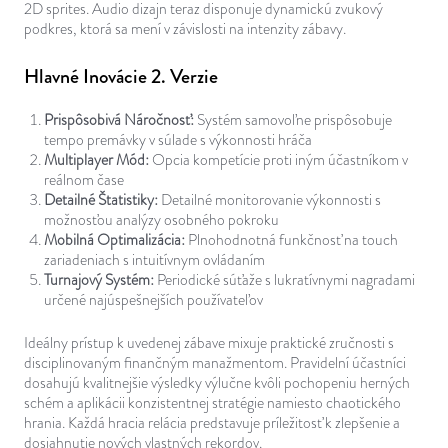
2D sprites. Audio dizajn teraz disponuje dynamickú zvukový
podkres, ktorá sa mení v závislosti na intenzity zábavy.
Hlavné Inovácie 2. Verzie
Prispôsobivá Náročnosť:
Systém samovoľne prispôsobuje
tempo premávky v súlade s výkonnosti hráča
Multiplayer Mód:
Opcia kompetície proti iným účastníkom v
reálnom čase
Detailné Štatistiky:
Detailné monitorovanie výkonnosti s
možnosťou analýzy osobného pokroku
Mobilná Optimalizácia:
Plnohodnotná funkčnosť na touch
zariadeniach s intuitívnym ovládaním
Turnajový Systém:
Periodické súťaže s lukratívnymi nagradami
určené najúspešnejších používateľov
Ideálny prístup k uvedenej zábave mixuje praktické zručnosti s
disciplinovaným finančným manažmentom. Pravidelní účastníci
dosahujú kvalitnejšie výsledky výlučne kvôli pochopeniu herných
schém a aplikácii konzistentnej stratégie namiesto chaotického
hrania. Každá hracia relácia predstavuje príležitosť k zlepšenie a
dosiahnutie nových vlastných rekordov.