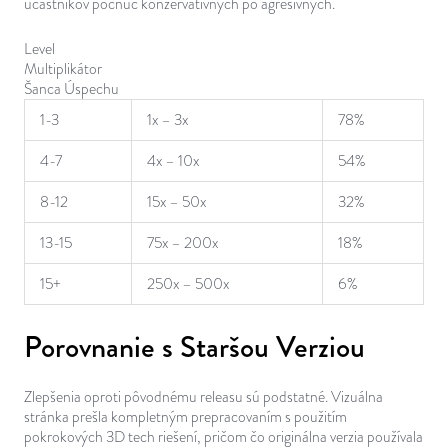
účastníkov počnúc konzervatívnych po agresívnych.
Level
Multiplikátor
Šanca Úspechu
1-3
1x – 3x
78%
4-7
4x – 10x
54%
8-12
15x – 50x
32%
13-15
75x – 200x
18%
15+
250x – 500x
6%
Porovnanie s Staršou Verziou
Zlepšenia oproti pôvodnému releasu sú podstatné. Vizuálna
stránka prešla kompletným prepracovaním s použitím
pokrokových 3D tech riešení, pričom čo originálna verzia používala