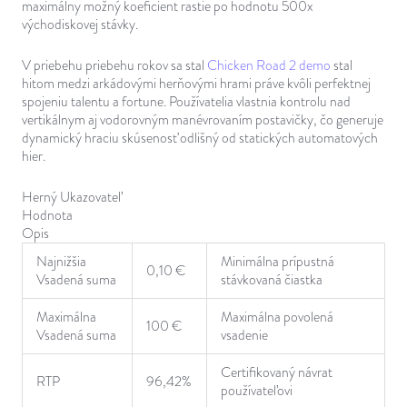
maximálny možný koeficient rastie po hodnotu 500x
východiskovej stávky.
V priebehu priebehu rokov sa stal
Chicken Road 2 demo
stal
hitom medzi arkádovými herňovými hrami práve kvôli perfektnej
spojeniu talentu a fortune. Používatelia vlastnia kontrolu nad
vertikálnym aj vodorovným manévrovaním postavičky, čo generuje
dynamický hraciu skúsenosť odlišný od statických automatových
hier.
Herný Ukazovateľ
Hodnota
Opis
Najnižšia
Minimálna prípustná
0,10 €
Vsadená suma
stávkovaná čiastka
Maximálna
Maximálna povolená
100 €
Vsadená suma
vsadenie
Certifikovaný návrat
RTP
96,42%
používateľovi