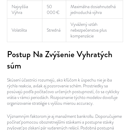
Najvyššia
50
Maximálna dosiahnuteľná
Výhra
000 €
jednoduchá výhra
Vyvážený vzťah
Volatilita
Stredná
nebezpečenstva plus
kompenzácie
Postup Na Zvýšenie Vyhratých
súm
Skúsení účastníci rozumejú, ako kľúčom k úspechu nie je iba
rýchla reakcia, avšak aj pozorovanie schém. Prostriedky sa
posúvajú podľa počítačovo určených postupností, čo sa cyklicky
vrátia v rámci periodách. Rozpoznanie týchto modelov dovoľuje
organizovanie stratégie s vyššou mierou accuracy.
Významným faktorom je aj manažment bankrollu. Doporučujeme
počínať pomocou obozretnejšími stávkami a postupne stávky
zvyšovať po získaní pár vydarených relácií. Podobná postupná