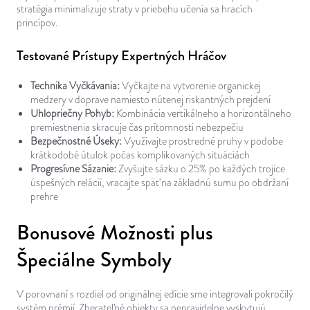
stratégia minimalizuje straty v priebehu učenia sa hracích
princípov.
Testované Prístupy Expertných Hráčov
Technika Vyčkávania:
Vyčkajte na vytvorenie organickej
medzery v doprave namiesto nútenej riskantných prejdení
Uhlopriečny Pohyb:
Kombinácia vertikálneho a horizontálneho
premiestnenia skracuje čas prítomnosti nebezpečiu
Bezpečnostné Úseky:
Využívajte prostredné pruhy v podobe
krátkodobé útulok počas komplikovaných situáciách
Progresívne Sázanie:
Zvyšujte sázku o 25% po každých trojice
úspešných relácií, vracajte späť na základnú sumu po obdržaní
prehre
Bonusové Možnosti plus
Špeciálne Symboly
V porovnaní s rozdiel od originálnej edície sme integrovali pokročilý
systém prémií. Zberateľné objekty sa nepravidelne vyskytujú