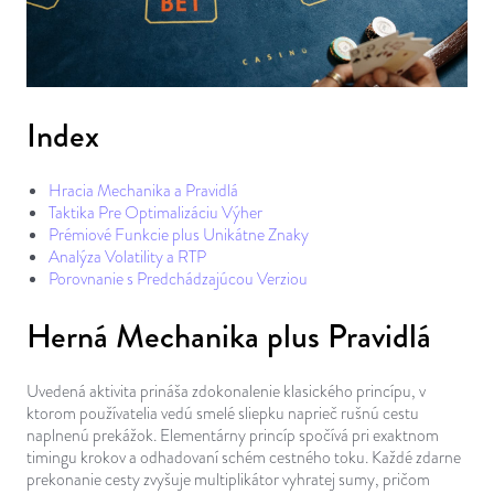
Index
Hracia Mechanika a Pravidlá
Taktika Pre Optimalizáciu Výher
Prémiové Funkcie plus Unikátne Znaky
Analýza Volatility a RTP
Porovnanie s Predchádzajúcou Verziou
Herná Mechanika plus Pravidlá
Uvedená aktivita prináša zdokonalenie klasického princípu, v
ktorom používatelia vedú smelé sliepku naprieč rušnú cestu
naplnenú prekážok. Elementárny princíp spočívá pri exaktnom
timingu krokov a odhadovaní schém cestného toku. Každé zdarne
prekonanie cesty zvyšuje multiplikátor vyhratej sumy, pričom