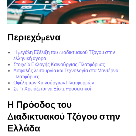
Περιεχόμενα
Η μεγάλη Εξέλιξη του Διαδικτυακού Τζόγου στην
ελληνική αγορά
Στοιχεία Εκλογής Καινούργιας Πλατφόρμας
Ασφαλής λειτουργία και Τεχνολογία στα Μοντέρνα
Πλατφόρμες
Οφέλη των Καινούργιων Πλατφορμών
Σε Τι Χρειάζεται να Είστε προσεκτικοί
Η Πρόοδος του
Διαδικτυακού Τζόγου στην
Ελλάδα