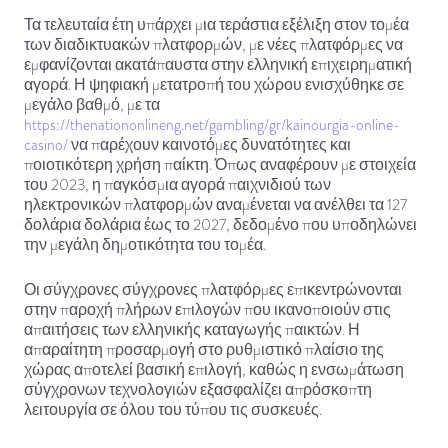
Τα τελευταία έτη υπάρχει μια τεράστια εξέλιξη στον τομέα
των διαδικτυακών πλατφορμών, με νέες πλατφόρμες να
εμφανίζονται ακατάπαυστα στην ελληνική επιχειρηματική
αγορά. Η ψηφιακή μετατροπή του χώρου ενισχύθηκε σε
μεγάλο βαθμό, με τα
https://thenationonlineng.net/gambling/gr/kainourgia-online-
casino/
να παρέχουν καινοτόμες δυνατότητες και
ποιοτικότερη χρήση παίκτη. Όπως αναφέρουν με στοιχεία
του 2023, η παγκόσμια αγορά παιχνιδιού των
ηλεκτρονικών πλατφορμών αναμένεται να ανέλθει τα 127
δολάρια δολάρια έως το 2027, δεδομένο που υποδηλώνει
την μεγάλη δημοτικότητα του τομέα.
Οι σύγχρονες σύγχρονες πλατφόρμες επικεντρώνονται
στην παροχή πλήρων επιλογών που ικανοποιούν στις
απαιτήσεις των ελληνικής καταγωγής παικτών. Η
απαραίτητη προσαρμογή στο ρυθμιστικό πλαίσιο της
χώρας αποτελεί βασική επιλογή, καθώς η ενσωμάτωση
σύγχρονων τεχνολογιών εξασφαλίζει απρόσκοπτη
λειτουργία σε όλου του τύπου τις συσκευές.