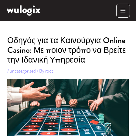
Skip
MAI
to
content
MEN
Οδηγός για τα Καινούργια Online
Casino: Με ποιον τρόπο να Βρείτε
την Ιδανική Υπηρεσία
/
uncategorized
/ By
root