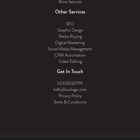
More Services
Other Services
SEO
Graphic Design
Media Buying
Digital Marketing
Social Media Management
CRM Automation
Video Editing
Get In Touch
923335325719
hello@wulogix.com
Privacy Policy
Terms & Conditions